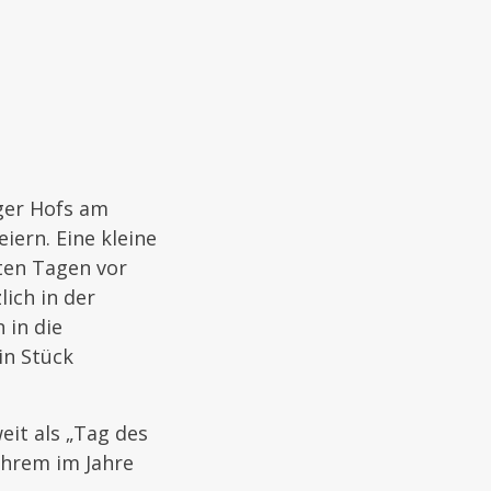
ger Hofs am
iern. Eine kleine
nten Tagen vor
ich in der
 in die
in Stück
eit als „Tag des
 ihrem im Jahre