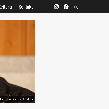
Zeitung
Kontakt
lle:
Ilona Stelzl / B304.de