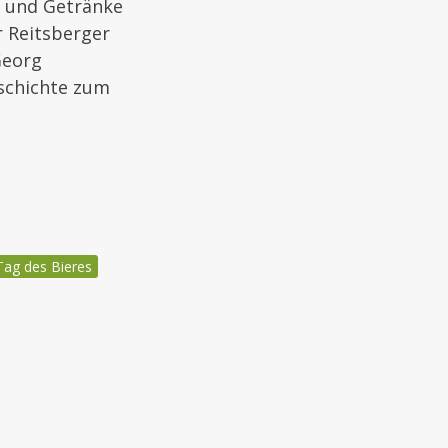
n und Getränke
r Reitsberger
Georg
eschichte zum
Tag des Bieres