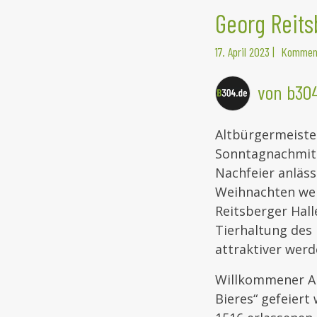
Georg Reits
17. April 2023
|
Komment
von b30
Altbürgermeiste
Sonntagnachmitta
Nachfeier anläss
Weihnachten weni
Reitsberger Hall
Tierhaltung des 
attraktiver werde
Willkommener Anl
Bieres“ gefeiert