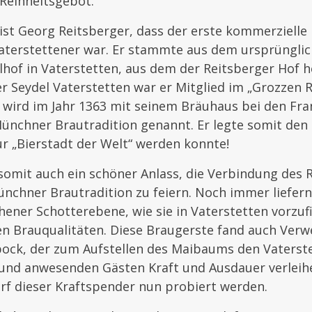
Reinheitsgebot.
 ist Georg Reitsberger, dass der erste kommerziell
Vaterstettener war. Er stammte aus dem ursprüngli
llhof in Vaterstetten, aus dem der Reitsberger Hof
uer Seydel Vaterstetten war er Mitglied im „Grozzen R
wird im Jahr 1363 mit seinem Bräuhaus bei den Fra
ünchner Brautradition genannt. Er legte somit den
r „Bierstadt der Welt“ werden konnte!
somit auch ein schöner Anlass, die Verbindung des 
nchner Brautradition zu feiern. Noch immer liefern
ner Schotterebene, wie sie in Vaterstetten vorzufi
en Brauqualitäten. Diese Braugerste fand auch Ver
ock, der zum Aufstellen des Maibaums den Vaterst
und anwesenden Gästen Kraft und Ausdauer verleihen
rf dieser Kraftspender nun probiert werden.