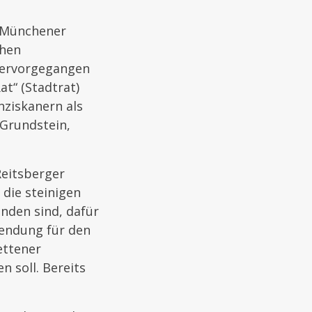
e Münchener
chen
 hervorgegangen
at“ (Stadtrat)
nziskanern als
 Grundstein,
Reitsberger
 die steinigen
nden sind, dafür
wendung für den
ettener
 soll. Bereits