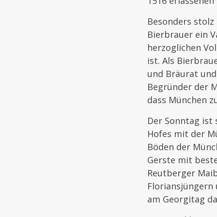
1516 erlassenen 
Besonders stolz
Bierbrauer ein 
herzoglichen Vo
ist. Als Bierbra
und Bräurat und 
Begründer der M
dass München zu
Der Sonntag ist 
Hofes mit der Mü
Böden der Münche
Gerste mit best
Reutberger Maib
Floriansjüngern 
am Georgitag da