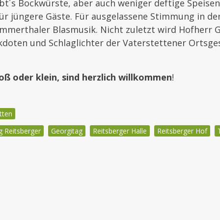
bt´s Bockwürste, aber auch weniger deftige Speise
ür jüngere Gäste. Für ausgelassene Stimmung in de
Ammerthaler Blasmusik. Nicht zuletzt wird Hofherr 
kdoten und Schlaglichter der Vaterstettener Ortsg
oß oder klein, sind herzlich willkommen
!
tten
 Reitsberger
Georgitag
Reitsberger Halle
Reitsberger Hof
igation