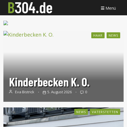
Menü
HAAR
NEWS
Kinderbecken K. O.
Eva Bistrick
5. August 2026
0
NEWS
VATERSTETTEN