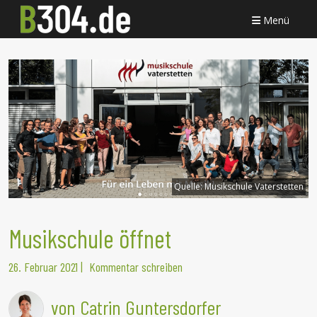
Menü
Quelle:
Musikschule Vaterstetten
Musikschule öffnet
26. Februar 2021
|
Kommentar schreiben
von Catrin Guntersdorfer