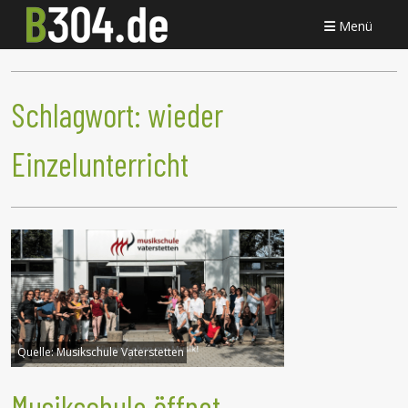
Menü
Schlagwort:
wieder
Einzelunterricht
Quelle:
Musikschule Vaterstetten
Musikschule öffnet