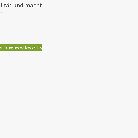
alität und macht
”
ten Ideenwettbewerbs