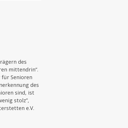
trägern des
en mittendrin“.
 für Senioren
 Anerkennung des
oren sind, ist
enig stolz”,
erstetten e.V.