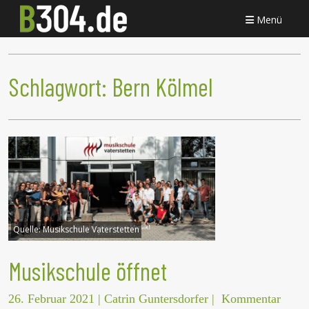
Menü
Schlagwort:
Bern Kölmel
Quelle:
Musikschule Vaterstetten
Musikschule öffnet
26. Februar 2021
|
Catrin Guntersdorfer
|
Kommentar