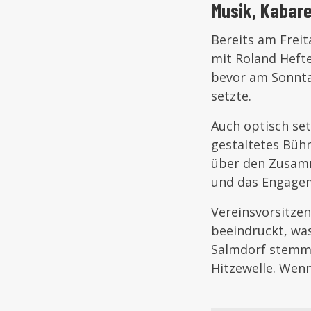
Musik, Kabare
Bereits am Freit
mit Roland Heft
bevor am Sonnta
setzte.
Auch optisch set
gestaltetes Bühn
über den Zusamm
und das Engagem
Vereinsvorsitzen
beeindruckt, wa
Salmdorf stemme
Hitzewelle. Wenn