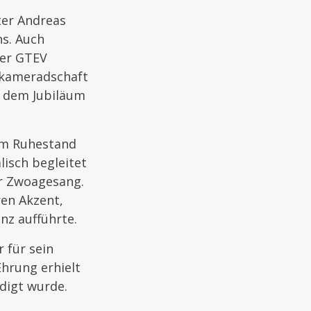
ter Andreas
ns. Auch
der GTEV
nkameradschaft
 dem Jubiläum
 im Ruhestand
isch begleitet
r Zwoagesang.
ren Akzent,
nz aufführte.
 für sein
hrung erhielt
digt wurde.