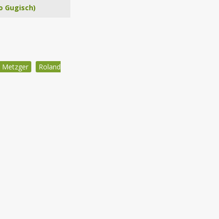
o Gugisch)
n Metzger
Roland