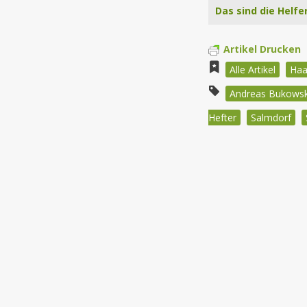
Das sind die Helfe
Artikel Drucken
Alle Artikel
Haa
Andreas Bukowsk
Hefter
Salmdorf
Beitragsnav