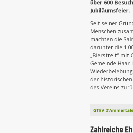
über 600 Besuch
Jubiläumsfeier.
Seit seiner Grün
Menschen zusam
machten die Sal
darunter die 1.0
„Bierstreit“ mi
Gemeinde Haar in
Wiederbelebung 
der historische
des Vereins zurü
GTEV D’Ammertaler
Zahlreiche E