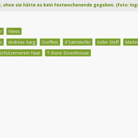
r, ohne sie hätte es kein Festwochenende gegeben. (Foto: Ing
r
News
i
Andreas Karg
Dorffest
d´Salmdorfer
Keller Steff
Marti
Schützenverein Haar
T-Bone-Steackhouse
igation