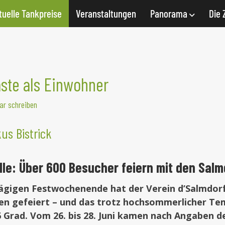
tuelle Tankpreise
Veranstaltungen
Panorama
Die 
ste als Einwohner
r schreiben
us Bistrick
lle: Über 600 Besucher feiern mit den Sal
ägigen Festwochenende hat der Verein d’Salmdorf
en gefeiert – und das trotz hochsommerlicher T
36 Grad. Vom 26. bis 28. Juni kamen nach Angaben d