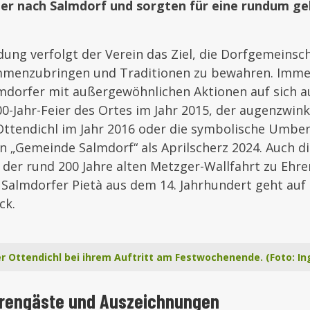
er nach Salmdorf und sorgten für eine rundum g
dung verfolgt der Verein das Ziel, die Dorfgemeinsch
menzubringen und Traditionen zu bewahren. Imme
mdorfer mit außergewöhnlichen Aktionen auf sich 
00-Jahr-Feier des Ortes im Jahr 2015, der augenzwin
t Ottendichl im Jahr 2016 oder die symbolische Umb
 „Gemeinde Salmdorf“ als Aprilscherz 2024. Auch d
der rund 200 Jahre alten Metzger-Wallfahrt zu Ehre
n Salmdorfer Pietà aus dem 14. Jahrhundert geht au
ck.
 Ottendichl bei ihrem Auftritt am Festwochenende. (Foto: In
hrengäste und Auszeichnungen