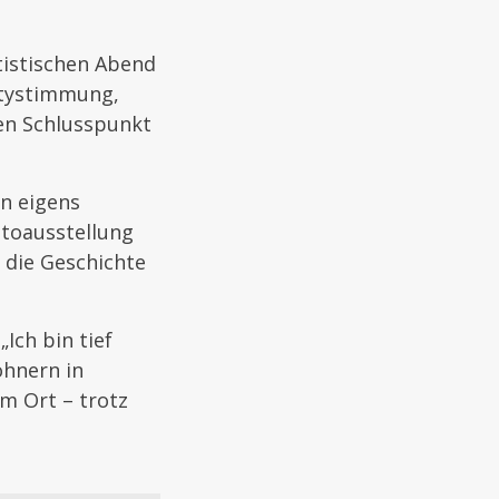
tistischen Abend
rtystimmung,
en Schlusspunkt
in eigens
otoausstellung
 die Geschichte
Ich bin tief
ohnern in
m Ort – trotz