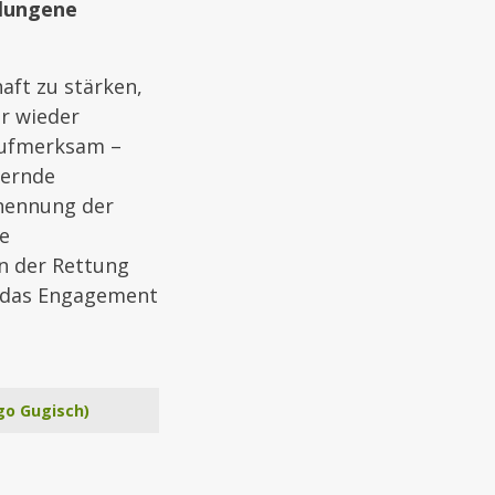
elungene
aft zu stärken,
r wieder
aufmerksam –
kernde
enennung der
ie
n der Rettung
f das Engagement
go Gugisch)