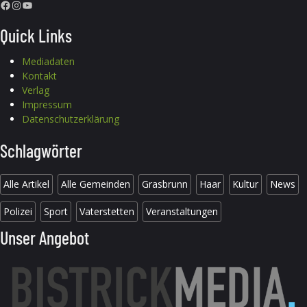
Facebook
Instagram
YouTube
Quick Links
Mediadaten
Kontakt
Verlag
Impressum
Datenschutzerklärung
Schlagwörter
Alle Artikel
Alle Gemeinden
Grasbrunn
Haar
Kultur
News
Polizei
Sport
Vaterstetten
Veranstaltungen
Unser Angebot