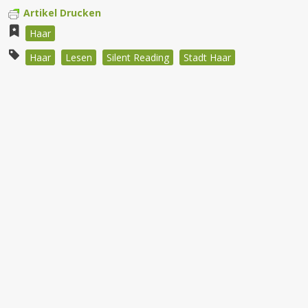
Artikel Drucken
Haar
Haar
Lesen
Silent Reading
Stadt Haar
Beitragsnavigation