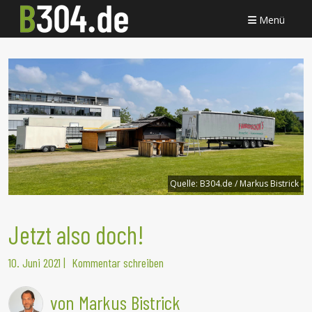
Menü
Quelle:
B304.de / Markus Bistrick
Jetzt also doch!
10. Juni 2021
|
Kommentar schreiben
von Markus Bistrick