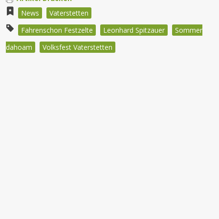
News
Vaterstetten
Fahrenschon Festzelte
Leonhard Spitzauer
Sommer
dahoam
Volksfest Vaterstetten
Beitragsnavigation