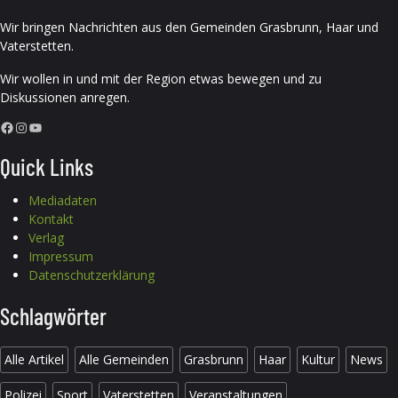
Wir bringen Nachrichten aus den Gemeinden Grasbrunn, Haar und
Vaterstetten.
Wir wollen in und mit der Region etwas bewegen und zu
Diskussionen anregen.
Facebook
Instagram
YouTube
Quick Links
Mediadaten
Kontakt
Verlag
Impressum
Datenschutzerklärung
Schlagwörter
Alle Artikel
Alle Gemeinden
Grasbrunn
Haar
Kultur
News
Polizei
Sport
Vaterstetten
Veranstaltungen