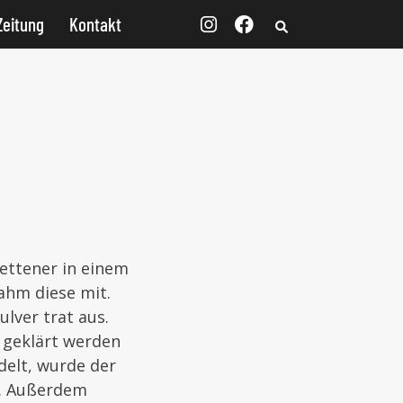
Zeitung
Kontakt
tettener in einem
ahm diese mit.
lver trat aus.
t geklärt werden
delt, wurde der
t. Außerdem