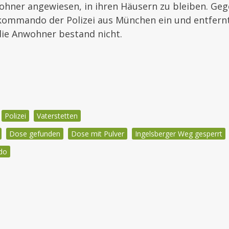
hner angewiesen, in ihren Häusern zu bleiben. Gege
kommando der Polizei aus München ein und entfernt
die Anwohner bestand nicht.
Polizei
Vaterstetten
Dose gefunden
Dose mit Pulver
Ingelsberger Weg gesperrt
do
igation