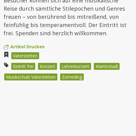
Besucher können sich auf eine musikalische
Reise durch sämtliche Stilepochen und Genres
freuen – von berührend bis mitreißend, von
feinfühlig bis temperamentvoll. Der Eintritt ist
frei. Spenden sind herzlich willkommen.
Artikel Drucken
Vaterstetten
Eintritt frei
Konzert
Lehrerkonzert
Martinstadl
Musikschule Vaterstetten
Zorneding
Beitragsnavigation