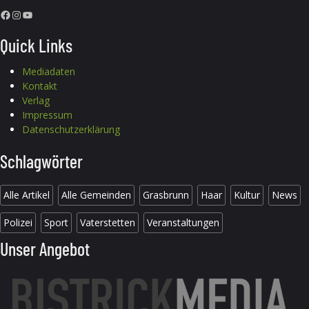
Facebook
Instagram
YouTube
Quick Links
Mediadaten
Kontakt
Verlag
Impressum
Datenschutzerklärung
Schlagwörter
Alle Artikel
Alle Gemeinden
Grasbrunn
Haar
Kultur
News
Polizei
Sport
Vaterstetten
Veranstaltungen
Unser Angebot