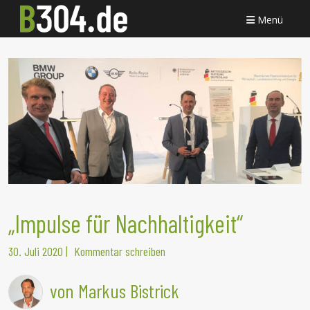
Menü
„Impulse für Nachhaltigkeit“
30. Juli 2020
|
Kommentar schreiben
von Markus Bistrick