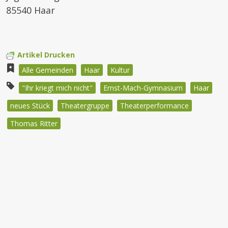
85540 Haar
Artikel Drucken
Alle Gemeinden
Haar
Kultur
"Ihr kriegt mich nicht"
Ernst-Mach-Gymnasium
Haar
neues Stück
Theatergruppe
Theaterperformance
Thomas Ritter
Beitragsnavigation