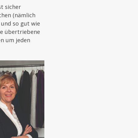
st sicher
uchen (nämlich
 und so gut wie
ie übertriebene
en um jeden