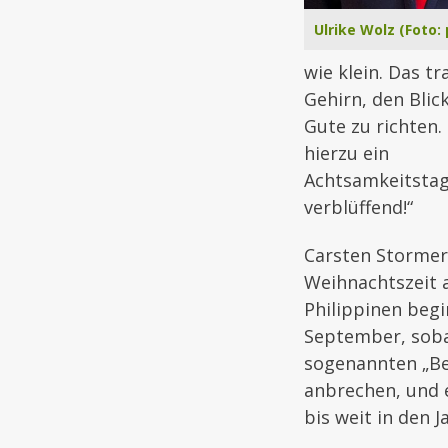
Ulrike Wolz (Foto: 
wie klein. Das tr
Gehirn, den Blic
Gute zu richten. 
hierzu ein
Achtsamkeitstag
verblüffend!“
Carsten Stormer:
Weihnachtszeit 
Philippinen beg
September, soba
sogenannten „B
anbrechen, und e
bis weit in den J