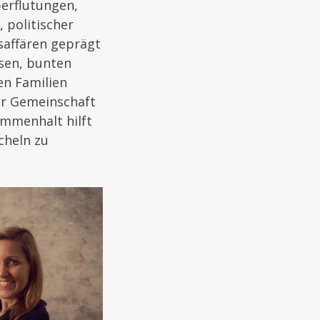
berflutungen,
 politischer
saffären geprägt
ssen, bunten
en Familien
her Gemeinschaft
mmenhalt hilft
cheln zu