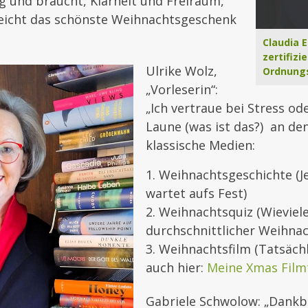
g und braucht, Klarheit und Freiraum,
elleicht das schönste Weihnachtsgeschenk
Claudia E
zertifizi
Ulrike Wolz,
Ordnungs
„Vorleserin“:
„Ich vertraue bei Stress od
Laune (was ist das?) an de
klassische Medien:
1. Weihnachtsgeschichte (
wartet aufs Fest)
2. Weihnachtsquiz (Wieviel
durchschnittlicher Weihna
3. Weihnachtsfilm (Tatsächl
auch hier:
Meine Xmas Film
Gabriele Schwolow: „Dankb