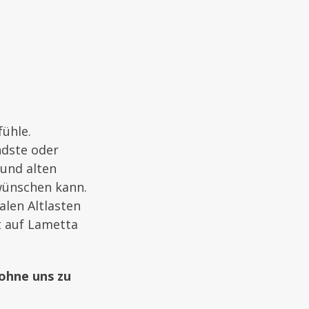
ühle.
ndste oder
 und alten
 wünschen kann.
alen Altlasten
t auf Lametta
ohne uns zu