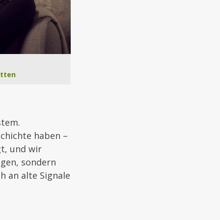
etten
stem.
chichte haben –
t, und wir
sagen, sondern
h an alte Signale