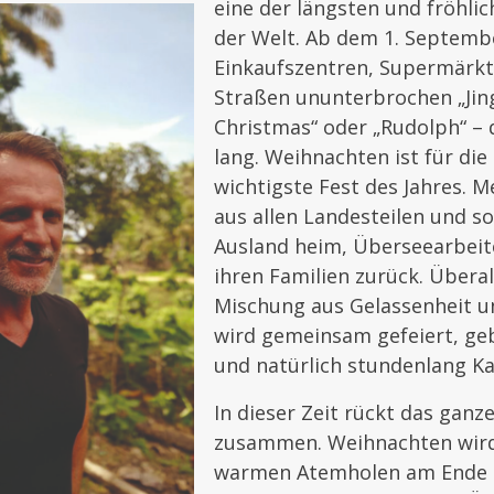
eine der längsten und fröhlic
der Welt. Ab dem 1. Septembe
Einkaufszentren, Supermärkt
Straßen ununterbrochen „Jing
Christmas“ oder „Rudolph“ –
lang. Weihnachten ist für die
wichtigste Fest des Jahres. 
aus allen Landesteilen und s
Ausland heim, Überseearbeit
ihren Familien zurück. Übera
Mischung aus Gelassenheit u
wird gemeinsam gefeiert, ge
und natürlich stundenlang K
In dieser Zeit rückt das ganz
zusammen. Weihnachten wird
warmen Atemholen am Ende e