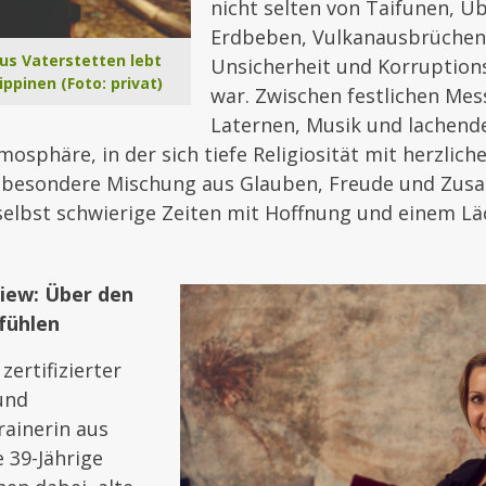
nicht selten von Taifunen, Ü
Erdbeben, Vulkanausbrüchen,
us Vaterstetten lebt
Unsicherheit und Korruption
ippinen (Foto: privat)
war. Zwischen festlichen Me
Laternen, Musik und lachend
mosphäre, in der sich tiefe Religiosität mit herzlic
e besondere Mischung aus Glauben, Freude und Zusa
, selbst schwierige Zeiten mit Hoffnung und einem Lä
iew: Über den
fühlen
zertifizierter
und
ainerin aus
e 39-Jährige