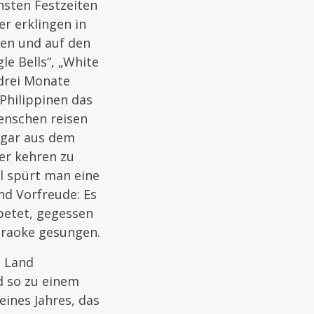
hsten Festzeiten
r erklingen in
en und auf den
le Bells“, „White
 drei Monate
 Philippinen das
Menschen reisen
ogar aus dem
er kehren zu
ll spürt man eine
nd Vorfreude: Es
betet, gegessen
araoke gesungen.
e Land
 so zu einem
ines Jahres, das