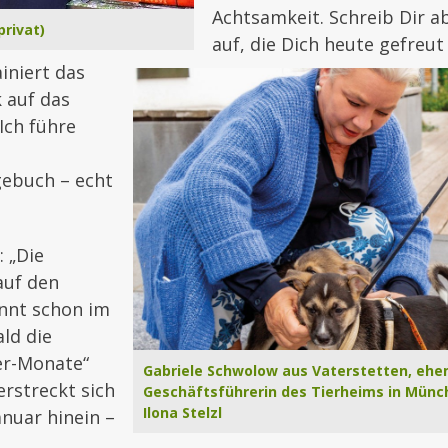
Achtsamkeit. Schreib Dir a
privat)
auf, die Dich heute gefreut
ainiert das
k auf das
Ich führe
ebuch – echt
 „Die
auf den
innt schon im
ld die
er-Monate“
Gabriele Schwolow aus Vaterstetten, ehe
rstreckt sich
Geschäftsführerin des Tierheims in Münc
Ilona Stelzl
anuar hinein –