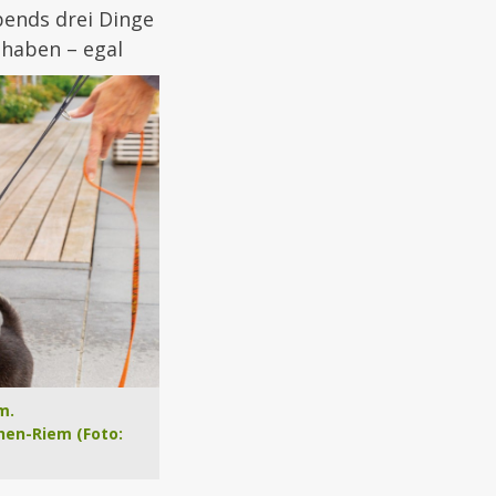
bends drei Dinge
 haben – egal
m.
hen-Riem (Foto: