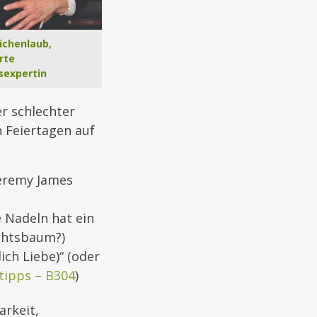
ichenlaub,
erte
expertin
er schlechter
n Feiertagen auf
Jeremy James
e Nadeln hat ein
chtsbaum?)
ich Liebe)“ (oder
tipps – B304
)
arkeit,