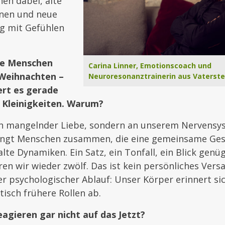
en dabei, alte
nen und neue
 mit Gefühlen
ele Menschen
Carina Linner, Emotionscoach und
 Weihnachten –
Neuroresonanztrainerin aus Vaterst
ert es gerade
 Kleinigkeiten. Warum?
 an mangelnder Liebe, sondern an unserem Nervensy
ingt Menschen zusammen, die eine gemeinsame Ges
lte Dynamiken. Ein Satz, ein Tonfall, ein Blick genüg
ren wir wieder zwölf. Das ist kein persönliches Ver
r psychologischer Ablauf: Unser Körper erinnert sic
isch frühere Rollen ab.
eagieren gar nicht auf das Jetzt?