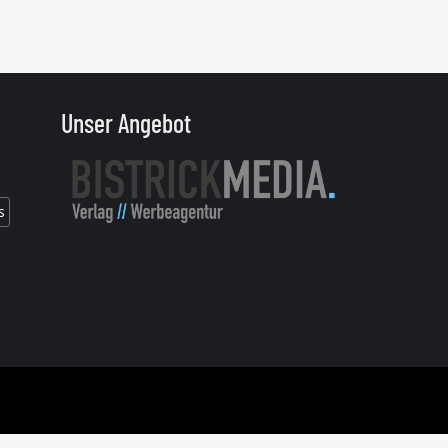
Unser Angebot
s