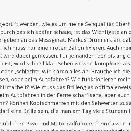
geprüft werden, wie es um meine Sehqualität überha
durch das ich später schaue, ist das Wichtigste an de
 ergeben an das Messgerät. Markus Drum erklärt dab
t, ich muss nur einen roten Ballon fixieren. Auch mei
 wird dabei gemessen. Für jemanden, der bislang oh
st, wird schnell klar: Sehen ist weit komplexer als
oder „schlecht“. Wir klären alles ab: Brauche ich die 
sen, oder beim Autofahren? Wie funktionieren mein
hirmarbeit? Wie muss das Brillenglas optimalerwei
beim Autofahren in der Ferne scharf sehe, aber auch
kann? Können Kopfschmerzen mit den Sehwerten z
arf eine Brille sein, die man am Tag viele Stunden 
ie üblichen Pkw- und Motorradführerscheinklassen i