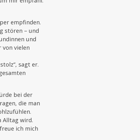
rum mir empfahl.
örper empfinden.
g stören – und
 Kundinnen und
 von vielen
tolz“, sagt er.
s gesamten
ürde bei der
 Fragen, die man
ohlzufühlen.
Alltag wird.
freue ich mich