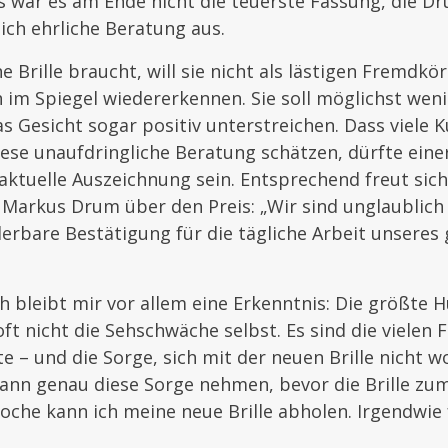
s war es am Ende nicht die teuerste Fassung, die D
ch ehrliche Beratung aus.
e Brille braucht, will sie nicht als lästigen Fremdk
im Spiegel wiedererkennen. Sie soll möglichst weni
as Gesicht sogar positiv unterstreichen. Dass viele
se unaufdringliche Beratung schätzen, dürfte einer
aktuelle Auszeichnung sein. Entsprechend freut sich
Markus Drum über den Preis: „Wir sind unglaublich s
derbare Bestätigung für die tägliche Arbeit unsere
bleibt mir vor allem eine Erkenntnis: Die größte H
 oft nicht die Sehschwäche selbst. Es sind die vielen
te – und die Sorge, sich mit der neuen Brille nicht w
nn genau diese Sorge nehmen, bevor die Brille zum 
oche kann ich meine neue Brille abholen. Irgendwie 