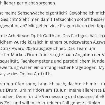
ch lieber gar nicht sprechen.
ist meine Sehschwäche eigentlich? Gewöhne ich mich
esicht? Sieht man damit tatsächlich sofort besser 
ngewohnt an? Mir gehen viele Fragen durch den Kop
 die Arbeit von Optik Geith an. Das Fachgeschäft in
aldham wurde kürzlich in einem bundesweiten Ausw
Optik Award 2026 ausgezeichnet. Das Team um
ster Markus Drum überzeugte nach Angaben der Ve
squalität, Fachkompetenz und persönlichem Kunden
ewertung waren ein umfangreicher Fragebogen, My
alyse des Online-Auftritts.
ium prüfen kann, kann ich auch, dachte ich mir – 
s Drum, um mir dort am 18. Juni meine allererste B
suchen. Denn für die Vermessung und das anschlie
s Zeit und will mich in keinem Fall gehetzt fühlen.