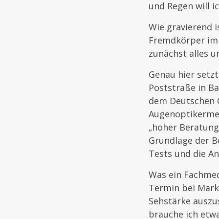
und Regen will i
Wie gravierend 
Fremdkörper im G
zunächst alles u
Genau hier setzt
Poststraße in B
dem Deutschen 
Augenoptikermei
„hoher Beratung
Grundlage der B
Tests und die An
Was ein Fachmed
Termin bei Marku
Sehstärke auszu
brauche ich etwa