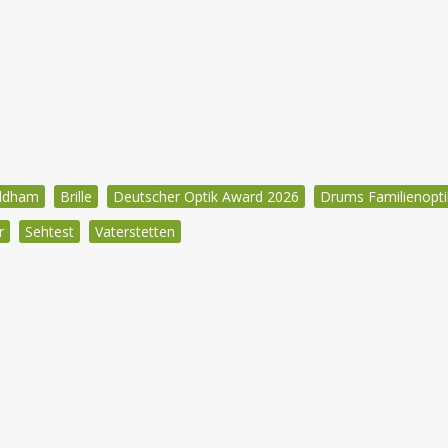
ldham
Brille
Deutscher Optik Award 2026
Drums Familienopti
r
Sehtest
Vaterstetten
igation