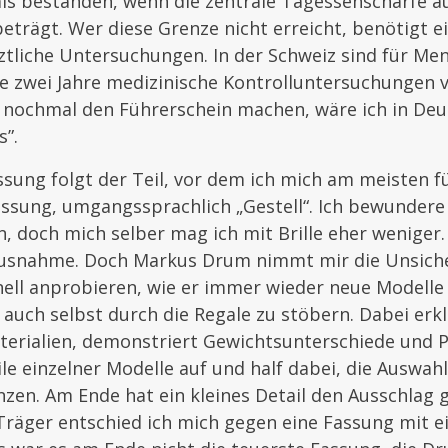
 als bestanden, wenn die zentrale Tagessehschärfe 
eträgt. Wer diese Grenze nicht erreicht, benötigt e
ztliche Untersuchungen. In der Schweiz sind für Me
le zwei Jahre medizinische Kontrolluntersuchungen 
 nochmal den Führerschein machen, wäre ich in Deu
s”.
ung folgt der Teil, vor dem ich mich am meisten fü
ssung, umgangssprachlich „Gestell“. Ich bewundere 
n, doch mich selber mag ich mit Brille eher weniger
Ausnahme. Doch Markus Drum nimmt mir die Unsicher
nell anprobieren, wie er immer wieder neue Modelle
auch selbst durch die Regale zu stöbern. Dabei erkl
terialien, demonstriert Gewichtsunterschiede und P
le einzelner Modelle auf und half dabei, die Auswahl
nzen. Am Ende hat ein kleines Detail den Ausschlag 
-Träger entschied ich mich gegen eine Fassung mit e