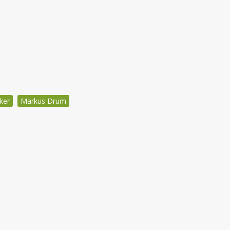
ker
Markus Drum