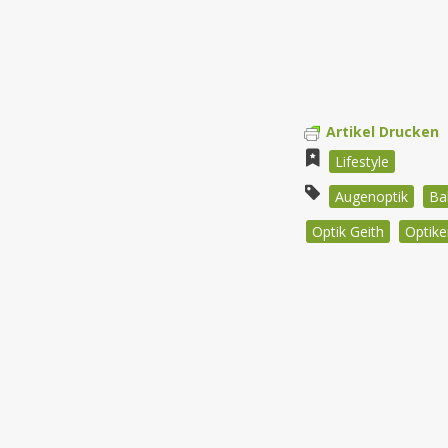
Artikel Drucken
Lifestyle
Augenoptik
Ba
Optik Geith
Optike
Beitragsnav