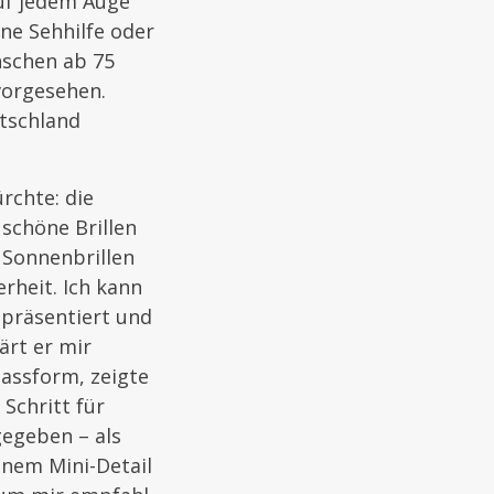
auf jedem Auge
ine Sehhilfe oder
nschen ab 75
vorgesehen.
tschland
rchte: die
schöne Brillen
. Sonnenbrillen
heit. Ich kann
 präsentiert und
ärt er mir
assform, zeigte
 Schritt für
gegeben – als
inem Mini-Detail