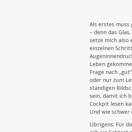
Als erstes muss 
– denn das Glas, 
setze mich also
einzelnen Schrit
Augeninnendruck
Leben gekommen i
Frage nach „gut“ 
oder nur zum Le
ständigen Bildsc
sein, damit ich 
Cockpit lesen 
Und wie schwer d
Übrigens: Für d