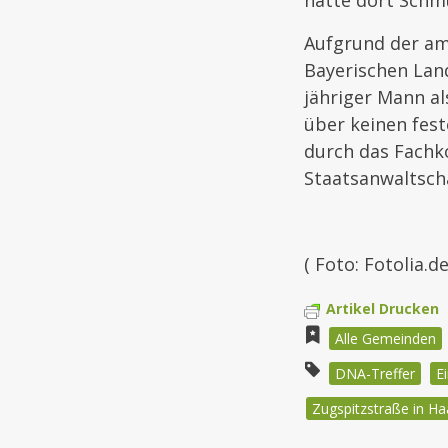
hatte dort Schm
Aufgrund der am
Bayerischen Lan
jähriger Mann al
über keinen fest
durch das Fachko
Staatsanwaltsch
( Foto: Fotolia.d
Artikel Drucken
Alle Gemeinden
DNA-Treffer
E
Zugspitzstraße in Ha