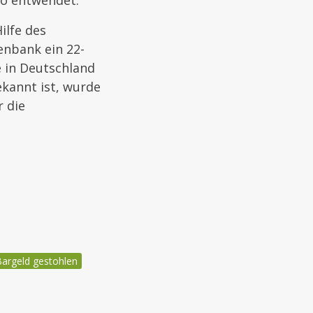
ro entwendet.
ilfe des
enbank ein 22-
e in Deutschland
ekannt ist, wurde
r die
argeld gestohlen