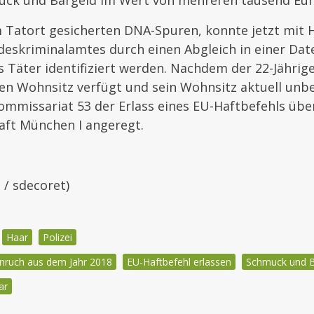
uck und Bargeld im Wert von mehreren tausend Eu
 Tatort gesicherten DNA-Spuren, konnte jetzt mit H
deskriminalamtes durch einen Abgleich in einer Dat
s Täter identifiziert werden. Nachdem der 22-Jährig
en Wohnsitz verfügt und sein Wohnsitz aktuell unb
mmissariat 53 der Erlass eines EU-Haftbefehls übe
aft München I angeregt.
e / sdecoret)
Haar
Polizei
inruch aus dem Jahr 2018
EU-Haftbefehl erlassen
Schmuck und B
ar