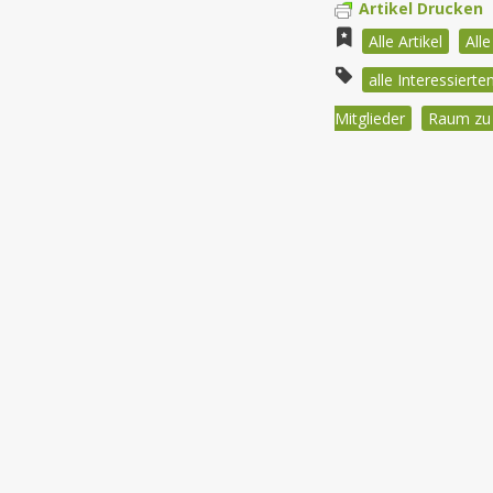
Artikel Drucken
Alle Artikel
All
alle Interessiert
Mitglieder
Raum zu 
Beitragsnav