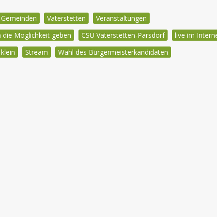
e Gemeinden
Vaterstetten
Veranstaltungen
en die Möglichkeit geben
CSU Vaterstetten-Parsdorf
live im Intern
klein
Stream
Wahl des Bürgermeisterkandidaten
igation