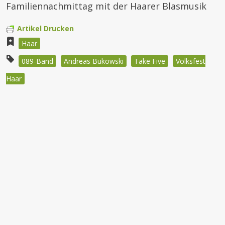
Familiennachmittag mit der Haarer Blasmusik
Artikel Drucken
Haar
089-Band
Andreas Bukowski
Take Five
Volksfest
Haar
Beitragsnavigation