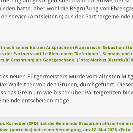
rderung am gestrigen Abend war für Stüwe, der sich
hieden hatte, aber wohl die Begrüßung von Ehrengas
de service (Amtsleiterin) aus der Partnergemeinde 
ert nach seiner kurzen Ansprache in Französisch: Sebastian St
us der Partnerstadt Le Rheu einen “Keferloher”, Schnaps und
s in Grasbrunn) als Gastgeschenk. (Foto: Markus Bistrick/B30
 des neuen Bürgermeisters wurde vom ältesten Mitg
ax Walleitner von den Grünen, durchgeführt. Dieser
ass das Gremium wie bisher über Parteigrenzen hi
emeinde entscheiden möge.
aus Korneder (SPD) hat die Gemeinde Grasbrunn offiziell eine
üwe (parteilos) bei seiner Vereidigung am 12. Mai 2026. (Foto