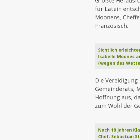
Größte Herausfo
für Latein entsc
Moonens, Cheffe 
Französisch.
Sichtlich erleicht
Isabelle Moones a
(wegen des Wetter
Die Vereidigung
Gemeinderats, M
Hoffnung aus, d
zum Wohl der G
Nach 18 Jahren Kl
Chef: Sebastian St