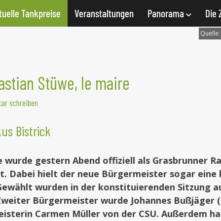
tuelle Tankpreise
Veranstaltungen
Panorama
Die 
Quelle
astian Stüwe, le maire
ar schreiben
us Bistrick
 wurde gestern Abend offiziell als Grasbrunner R
igt. Dabei hielt der neue Bürgermeister sogar ein
 Gewählt wurden in der konstituierenden Sitzung a
 Zweiter Bürgermeister wurde Johannes Bußjäger 
eisterin Carmen Müller von der CSU. Außerdem ha