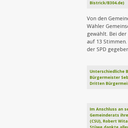
Bistrick/B304.de)
Von den Gemeind
Wähler Gemeins
gewählt. Bei de
auf 13 Stimmen. 
der SPD gegeben
Unterschiedliche 
Bürgermeister Seba
Dritten Bürgermeis
Im Anschluss an s
Gemeinderats ihren
(CSU), Robert Wita
Stüwe dankte alle