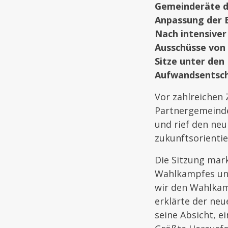
Gemeinderäte di
Anpassung der E
Nach intensiver
Ausschüsse von 
Sitze unter den 
Aufwandsentsch
Vor zahlreichen
Partnergemeinde
und rief den ne
zukunftsorienti
Die Sitzung mar
Wahlkampfes und
wir den Wahlkam
erklärte der neu
seine Absicht, e