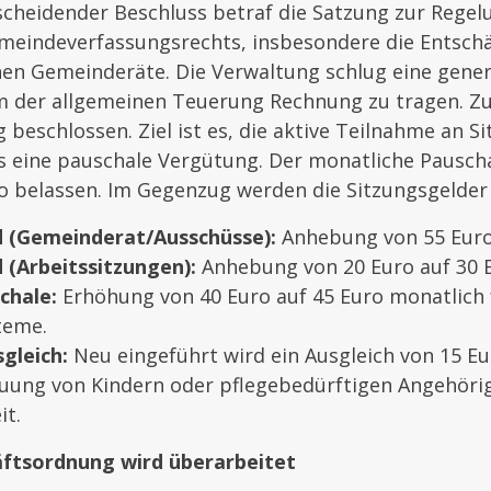
scheidender Beschluss betraf die Satzung zur Rege
emeindeverfassungsrechts, insbesondere die Entsch
hen Gemeinderäte. Die Verwaltung schlug eine gene
um der allgemeinen Teuerung Rechnung zu tragen. 
beschlossen. Ziel ist es, die aktive Teilnahme an S
ls eine pauschale Vergütung. Der monatliche Pausch
ro belassen. Im Gegenzug werden die Sitzungsgelde
d (Gemeinderat/Ausschüsse):
Anhebung von 55 Euro 
 (Arbeitssitzungen):
Anhebung von 20 Euro auf 30 E
chale:
Erhöhung von 40 Euro auf 45 Euro monatlich 
teme.
gleich:
Neu eingeführt wird ein Ausgleich von 15 E
euung von Kindern oder pflegebedürftigen Angehör
it.
äftsordnung wird überarbeitet