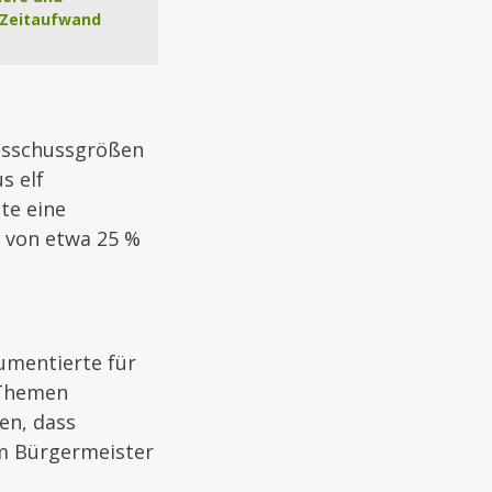
 Zeitaufwand
Ausschussgrößen
s elf
te eine
e von etwa 25 %
gumentierte für
 Themen
en, dass
m Bürgermeister