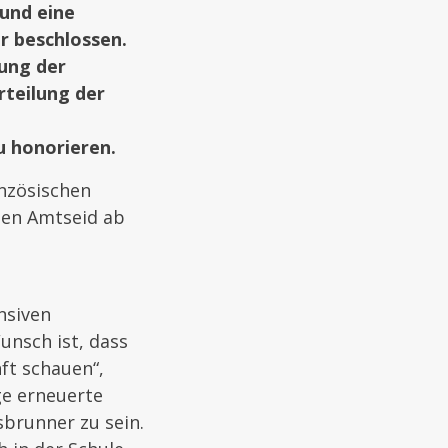
und eine
r beschlossen.
rung der
rteilung der
 honorieren.
nzösischen
nen Amtseid ab
nsiven
unsch ist, dass
ft schauen“,
ge erneuerte
sbrunner zu sein.