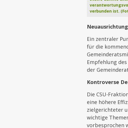
verantwortungsvo
verbunden ist. (Fo
Neuausrichtung
Ein zentraler P
für die kommend
Gemeinderatsmit
Empfehlung des 
der Gemeinderats
Kontroverse De
Die CSU-Fraktion
eine höhere Eff
zielgerichteter
wichtige Themen
vorbesprochen 