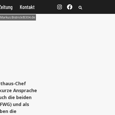
Zeitung
Kontakt
:
Markus Bistrick/B304.de
athaus-Chef
e kurze Ansprache
uch die beiden
(FWG) und als
ben die