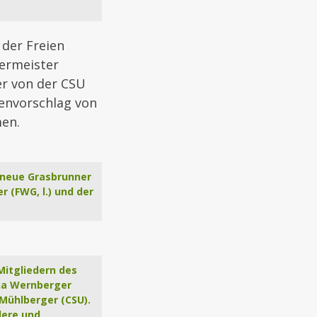
der Freien
ermeister
er von der CSU
genvorschlag von
men.
r neue Grasbrunner
 (FWG, l.) und der
Mitgliedern des
nna Wernberger
 Mühlberger (CSU).
dere und