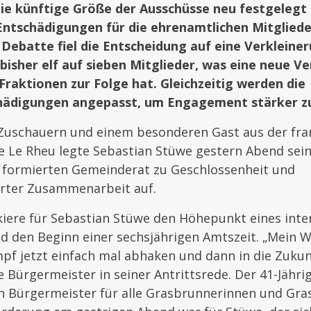
e künftige Größe der Ausschüsse neu festgelegt 
ntschädigungen für die ehrenamtlichen Mitgliede
 Debatte fiel die Entscheidung auf eine Verkleine
bisher elf auf sieben Mitglieder, was eine neue Ve
Fraktionen zur Folge hat. Gleichzeitig werden die
ädigungen angepasst, um Engagement stärker zu
 Zuschauern und einem besonderen Gast aus der fra
 Le Rheu legte Sebastian Stüwe gestern Abend sei
u formierten Gemeinderat zu Geschlossenheit und
erter Zusammenarbeit auf.
kiere für Sebastian Stüwe den Höhepunkt eines inte
 den Beginn einer sechsjährigen Amtszeit. „Mein W
pf jetzt einfach mal abhaken und dann in die Zukun
e Bürgermeister in seiner Antrittsrede. Der 41-Jähri
in Bürgermeister für alle Grasbrunnerinnen und Gra