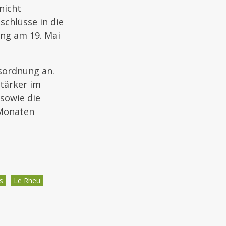
nicht
schlüsse in die
ung am 19. Mai
sordnung an.
tärker im
sowie die
 Monaten
s
Le Rheu