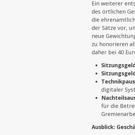
Ein weiterer ent
des örtlichen G
die ehrenamtlic
der Sätze vor, 
neue Gewichtung 
zu honorieren a
daher bei 40 Eu
Sitzungsgel
Sitzungsgeld
Technikpaus
digitaler Sys
Nachteilsaus
für die Betr
Gremienarbe
Ausblick: Gesch