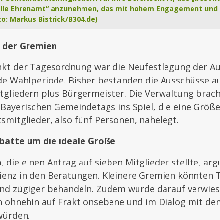
lle Ehrenamt“ anzunehmen, das mit hohem Engagement und
to: Markus Bistrick/B304.de)
 der Gremien
unkt der Tagesordnung war die Neufestlegung der 
e Wahlperiode. Bisher bestanden die Ausschüsse au
gliedern plus Bürgermeister. Die Verwaltung brach
Bayerischen Gemeindetags ins Spiel, die eine Größ
mitglieder, also fünf Personen, nahelegt.
batte um die ideale Größe
, die einen Antrag auf sieben Mitglieder stellte, ar
izienz in den Beratungen. Kleinere Gremien könnten
 und zügiger behandeln. Zudem wurde darauf verwies
 ohnehin auf Fraktionsebene und im Dialog mit de
würden.