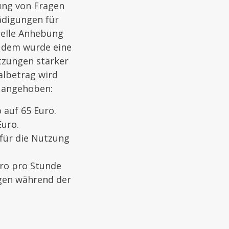
lung von Fragen
ädigungen für
relle Anhebung
Zudem wurde eine
itzungen stärker
albetrag wird
r angehoben:
auf 65 Euro.
uro.
für die Nutzung
uro pro Stunde
igen während der