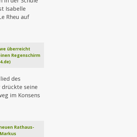
 in der Schule
t Isabelle
Le Rheu auf
üwe überreicht
 einen Regenschirm
4.de)
lied des
 drückte seine
nweg im Konsens
n neuen Rathaus-
: Markus