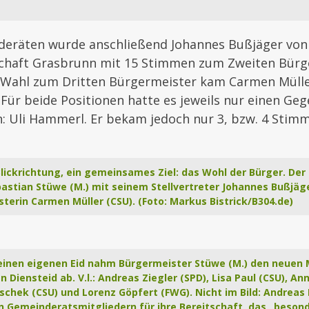
eräten wurde anschließend Johannes Bußjäger von 
chaft Grasbrunn mit 15 Stimmen zum Zweiten Bürg
r Wahl zum Dritten Bürgermeister kam Carmen Müll
Für beide Positionen hatte es jeweils nur einen Ge
: Uli Hammerl. Er bekam jedoch nur 3, bzw. 4 Stim
Blickrichtung, ein gemeinsames Ziel: das Wohl der Bürger. De
stian Stüwe (M.) mit seinem Stellvertreter Johannes Bußjäger
terin Carmen Müller (CSU). (Foto: Markus Bistrick/B304.de)
einen eigenen Eid nahm Bürgermeister Stüwe (M.) den neuen 
 Diensteid ab. V.l.: Andreas Ziegler (SPD), Lisa Paul (CSU), A
schek (CSU) und Lorenz Göpfert (FWG). Nicht im Bild: Andreas
n Gemeinderatsmitgliedern für ihre Bereitschaft, das „beson