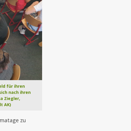
ld für ihren
ich nach ihren
a Ziegler,
lt AK)
imatage zu