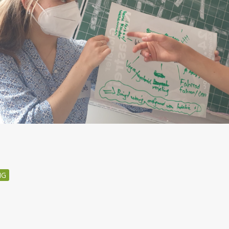
MG
igation