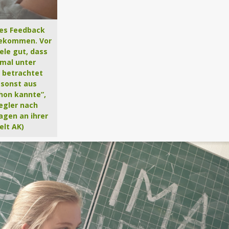
ves Feedback
bekommen. Vor
ele gut, dass
mal unter
 betrachtet
 sonst aus
hon kannte”,
iegler nach
agen an ihrer
elt AK)