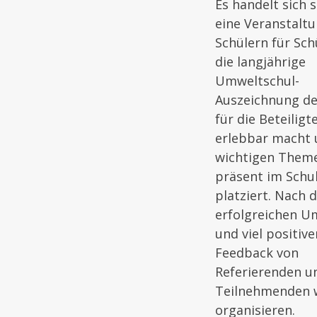
Es handelt sich
eine Veranstalt
Schülern für Schü
die langjährige
Umweltschul-
Auszeichnung d
für die Beteiligt
erlebbar macht 
wichtigen Them
präsent im Schu
platziert. Nach 
erfolgreichen 
und viel positiv
Feedback von
Referierenden u
Teilnehmenden w
organisieren.