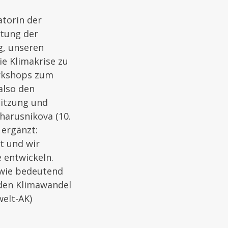
atorin der
ltung der
g, unseren
ie Klimakrise zu
orkshops zum
also den
itzung und
harusnikova (10.
 ergänzt:
t und wir
entwickeln.
 wie bedeutend
 den Klimawandel
elt-AK)