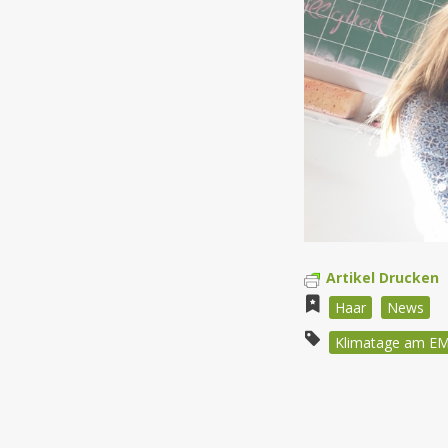
Artikel Drucken
Haar
News
Klimatage am E
Beitragsnav