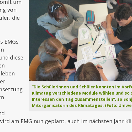
 somit um
ung von
ler, die
es EMGs
en
und diese
en
lleben
der
“Die Schülerinnen und Schüler konnten im Vorfe
Umsetzung
Klimatag verschiedene Module wählen und so s
em
Interessen den Tag zusammenstellen”, so Sonj
Mitorganisatorin des Klimatages. (Foto: Umwe
nd
ird am EMG nun geplant, auch im nächsten Jahr Kl