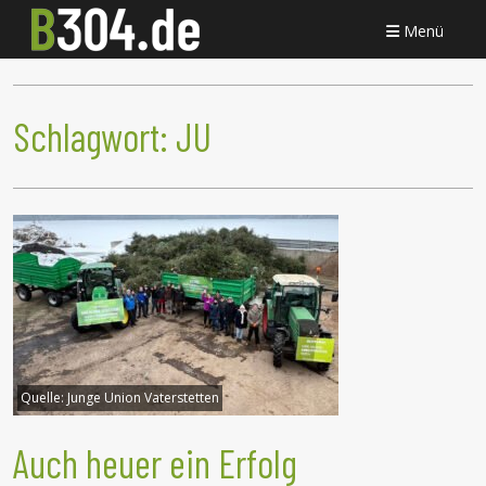
Menü
Schlagwort:
JU
Quelle:
Junge Union Vaterstetten
Auch heuer ein Erfolg