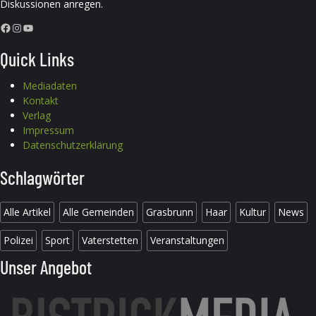
Diskussionen anregen.
Facebook
Instagram
YouTube
Quick Links
Mediadaten
Kontakt
Verlag
Impressum
Datenschutzerklärung
Schlagwörter
Alle Artikel
Alle Gemeinden
Grasbrunn
Haar
Kultur
News
Polizei
Sport
Vaterstetten
Veranstaltungen
Unser Angebot