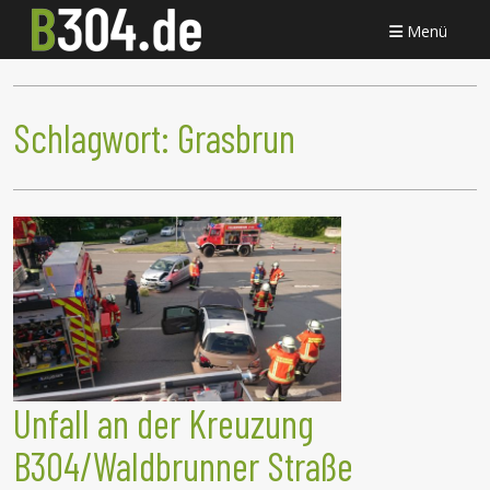
Menü
Schlagwort:
Grasbrun
Unfall an der Kreuzung
B304/Waldbrunner Straße