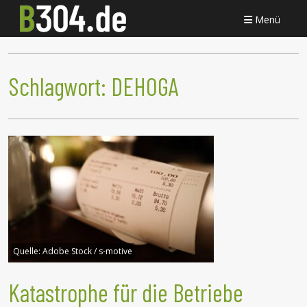
Menü
Schlagwort:
DEHOGA
Quelle:
Adobe Stock / s-motive
Katastrophe für die Betriebe