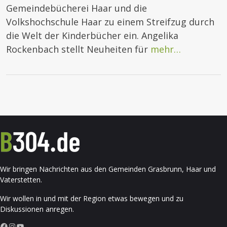
Gemeindebücherei Haar und die
Volkshochschule Haar zu einem Streifzug durch
die Welt der Kinderbücher ein. Angelika
Rockenbach stellt Neuheiten für
mehr…
Wir bringen Nachrichten aus den Gemeinden Grasbrunn, Haar und
Vaterstetten.
Wir wollen in und mit der Region etwas bewegen und zu
Diskussionen anregen.
Facebook
Instagram
YouTube