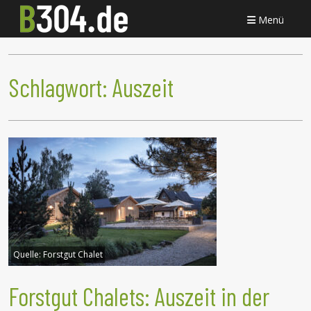
Menü
Schlagwort:
Auszeit
Quelle:
Forstgut Chalet
Forstgut Chalets: Auszeit in der