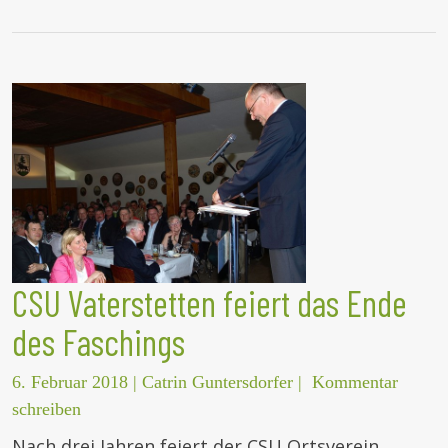
CSU Vaterstetten feiert das Ende
des Faschings
6. Februar 2018
|
Catrin Guntersdorfer
|
Kommentar
schreiben
Nach drei Jahren feiert der CSU Ortsverein