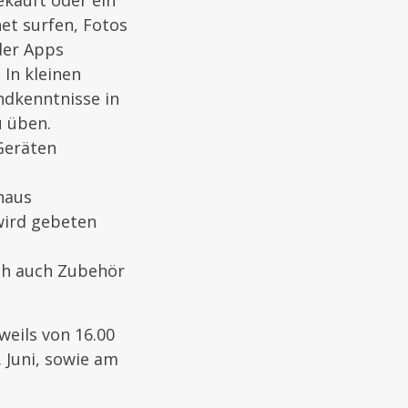
ekauft oder ein
et surfen, Fotos
der Apps
 In kleinen
ndkenntnisse in
 üben.
 Geräten
haus
wird gebeten
ich auch Zubehör
weils von 16.00
. Juni, sowie am