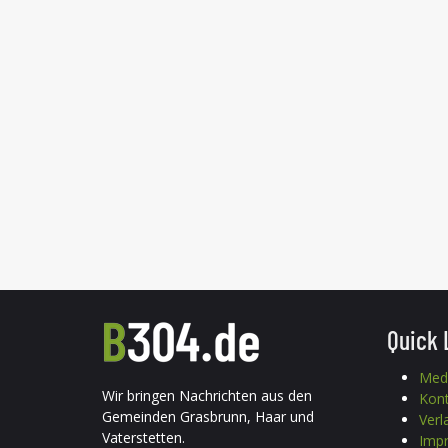
Quick 
Med
Wir bringen Nachrichten aus den
Kon
Gemeinden Grasbrunn, Haar und
Verl
Vaterstetten.
Imp