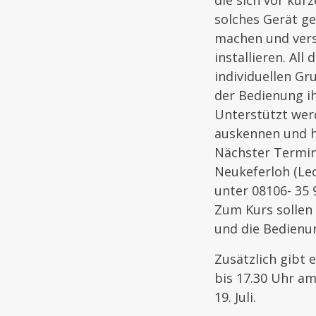
die sich vor kur
solches Gerät g
machen und vers
installieren. Al
individuellen Gr
der Bedienung i
Unterstützt werd
auskennen und h
Nächster Termine
Neukeferloh (Le
unter 08106- 35 
Zum Kurs sollen
und die Bedienu
Zusätzlich gibt 
bis 17.30 Uhr am
19. Juli.