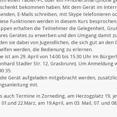
zem einen Tablet-PC oder ein I-Phone/Smartphone g
eschenkt bekommen haben. Mit dem Gerät im Intern
enden, E-Mails schreiben, mit Skype telefonieren o
l diese Funktionen werden in diesem Kurs besprochen.
uppen erhalten die Teilnehmer die Gelegenheit, Gru
hres Gerätes zu erwerben und den Umgang damit zu
en sie dabei von Jugendlichen, die sich gut an den
elfen werden, die Bedienung zu erlernen.
 ist am 29. April von 14.00 bis 15.30 Uhr im Bürger
onhard Stadler Str. 12, Grasbrunn). Um Anmeldung 
90 35.
 die Gerät aufgeladen mitgebracht werden, zusätzl
ngsanleitung mit.
es auch Termine in Zorneding, am Herzogplatz 19, je
 01.und 22.März, am 19.April, am 03. Mail, 07. und 08