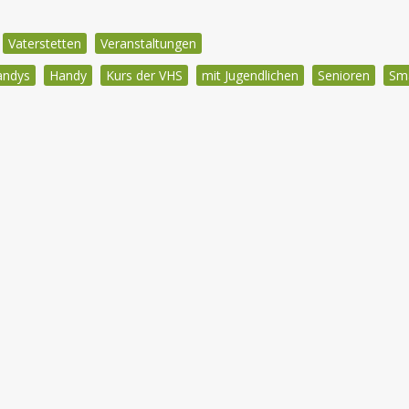
Vaterstetten
Veranstaltungen
andys
Handy
Kurs der VHS
mit Jugendlichen
Senioren
Sm
igation