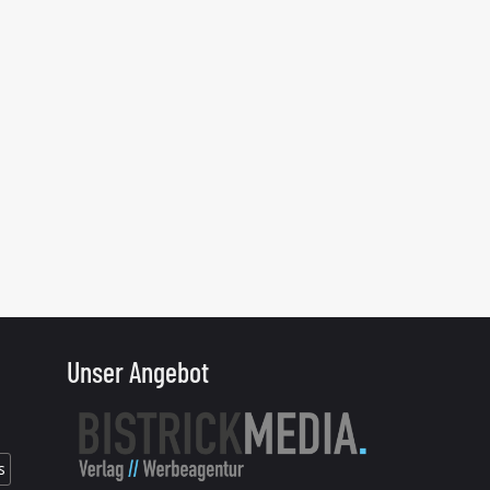
Unser Angebot
s