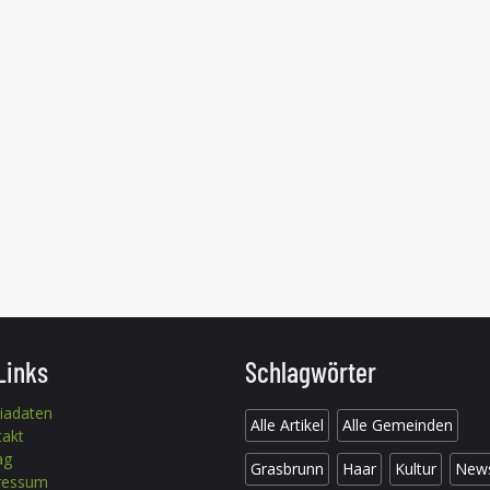
Links
Schlagwörter
iadaten
Alle Artikel
Alle Gemeinden
takt
ag
Grasbrunn
Haar
Kultur
New
ressum