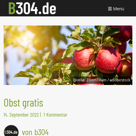
Menü
Quelle:
ZoomTeam / adobestock
Obst gratis
14. September 2022
|
1 Kommentar
von b304