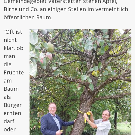
Gemeindegebiet Vaterstetten stehen Apfel,
Birne und Co. an einigen Stellen im vermeintlich
öffentlichen Raum.
“Oft ist
nicht
klar, ob
man
die
Früchte
am
Baum
als
Bürger
ernten
darf
oder