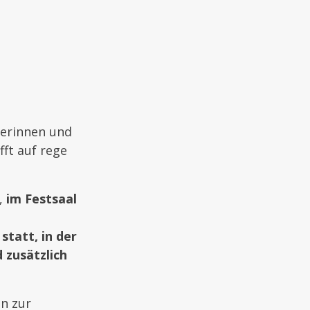
gerinnen und
ft auf rege
,
im Festsaal
tatt, in der
 zusätzlich
en zur