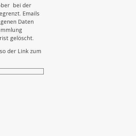
ober bei der
egrenzt. Emails
ogenen Daten
sammlung
ist gelöscht.
nso der Link zum