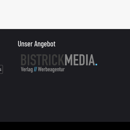
Unser Angebot
s