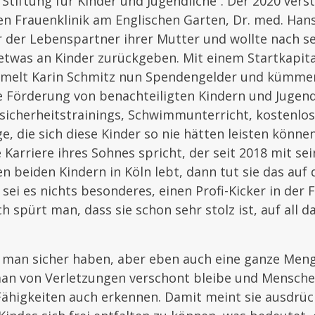
 Stiftung für Kinder und Jugendliche“. Der 2020 ver
n Frauenklinik am Englischen Garten, Dr. med. Han
 der Lebenspartner ihrer Mutter und wollte nach sei
etwas an Kinder zurückgeben. Mit einem Startkapita
mmelt Karin Schmitz nun Spendengelder und kümmer
 Förderung von benachteiligten Kindern und Jugend
sicherheitstrainings, Schwimmunterricht, kostenlo
e, die sich diese Kinder so nie hätten leisten könne
 Karriere ihres Sohnes spricht, der seit 2018 mit se
n beiden Kindern in Köln lebt, dann tut sie das auf 
 sei es nichts besonderes, einen Profi-Kicker in der 
 spürt man, dass sie schon sehr stolz ist, auf all d
e man sicher haben, aber eben auch eine ganze Meng
man von Verletzungen verschont bleibe und Mensche
Fähigkeiten auch erkennen. Damit meint sie ausdrück