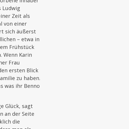
storbene Inhaber
s Ludwig
ner Zeit als
l von einer
t sich äußerst
lichen – etwa in
sem Frühstück
n. Wenn Karin
iner Frau
den ersten Blick
Familie zu haben.
as was ihr Benno
e Glück, sagt
n an der Seite
lich die