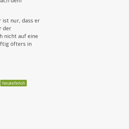
 nach dem
 ist nur, dass er
r der
 nicht auf eine
tig öfters in
Neukeferloh