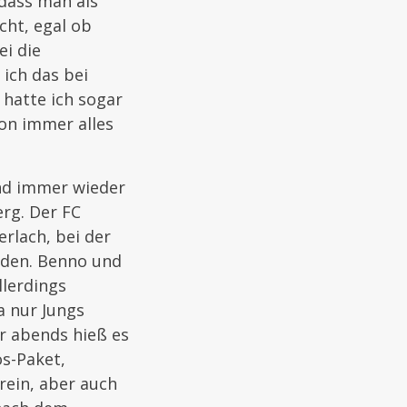
 dass man als
cht, egal ob
ei die
ich das bei
hatte ich sogar
hon immer alles
und immer wieder
rg. Der FC
rlach, bei der
aden. Benno und
llerdings
a nur Jungs
hr abends hieß es
os-Paket,
rein, aber auch