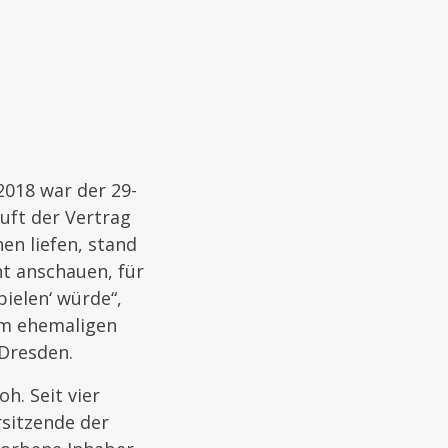
2018 war der 29-
äuft der Vertrag
en liefen, stand
ht anschauen, für
pielen‘ würde“,
nem ehemaligen
 Dresden.
h. Seit vier
rsitzende der