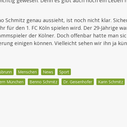
wichtig gewesen. Denn es gibt auch noch ein Leben
o Schmitz genau aussieht, ist noch nicht klar. Sicher
hr für den 1. FC Köln spielen wird. Der 29-Jährige wa
ammspieler der Kölner. Doch offenbar hatte man sich
rung einigen können. Vielleicht sehen wir ihn ja künf
sbrunn
Menschen
News
Sport
ern München
Benno Schmitz
Dr. Geisenhofer
Karin Schmitz
igation