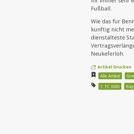
ihr immer sehr 
Fußball.
Wie das für Benn
künftig nicht me
dienstälteste St
Vertragsverlänge
Neukeferloh.
Artikel Drucken
Alle Artikel
Gra
1. FC Köln
Bay
Beitragsnav