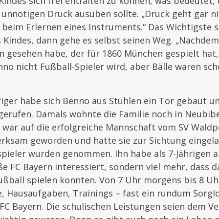
Kindes sich frei entfalten zu können, was bedeutet,
n unnötigen Druck ausüben sollte. „Druck geht gar ni
beim Erlernen eines Instruments.“ Das Wichtigste s
 Kindes, dann gehe es selbst seinen Weg. „Nachdem 
 gesehen habe, der für 1860 München gespielt hat, 
nno nicht Fußball-Spieler wird, aber Bälle waren sc
.
hriger habe sich Benno aus Stühlen ein Tor gebaut 
gerufen. Damals wohnte die Familie noch in Neubibe
war auf die erfolgreiche Mannschaft vom SV Waldpe
merksam geworden und hatte sie zur Sichtung eingel
spieler wurden genommen. Ihn habe als 7-Jährigen a
e FC Bayern interessiert, sondern viel mehr, dass d
Fußball spielen konnten. Von 7 Uhr morgens bis 8 U
e, Hausaufgaben, Trainings – fast ein rundum Sorgl
FC Bayern. Die schulischen Leistungen seien dem Ve