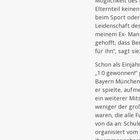
Möglichkeit des 
Elternteil keine
beim Sport oder 
Leidenschaft des
meinem Ex- Mann
gehofft, dass Be
für ihn“, sagt sie
Schon als Einjä
„1:0 gewonnen!“ 
Bayern München 
er spielte, auf
ein weiterer Mit
weniger der groß
waren, die alle 
von da an: Schul
organisiert vom 