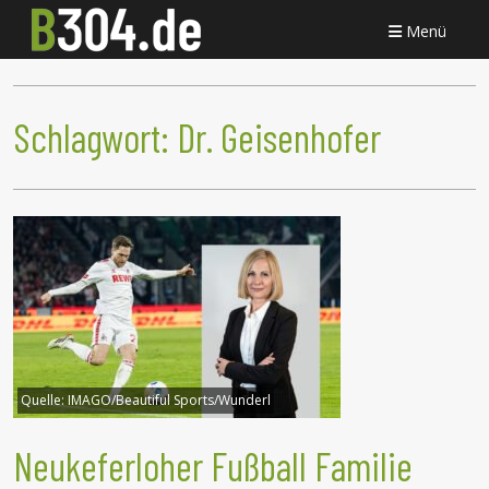
Menü
Schlagwort:
Dr. Geisenhofer
Quelle:
IMAGO/Beautiful Sports/Wunderl
Neukeferloher Fußball Familie