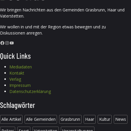
Wir bringen Nachrichten aus den Gemeinden Grasbrunn, Haar und
Vaterstetten.
Wir wollen in und mit der Region etwas bewegen und zu
Diskussionen anregen.
Facebook
Instagram
YouTube
Quick Links
Mediadaten
Kontakt
Verlag
Impressum
Datenschutzerklärung
Schlagwörter
Alle Artikel
Alle Gemeinden
Grasbrunn
Haar
Kultur
News
Polizei
Sport
Vaterstetten
Veranstaltungen