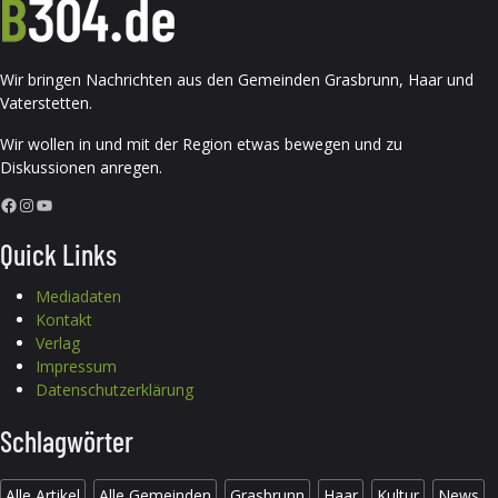
Wir bringen Nachrichten aus den Gemeinden Grasbrunn, Haar und
Vaterstetten.
Wir wollen in und mit der Region etwas bewegen und zu
Diskussionen anregen.
Facebook
Instagram
YouTube
Quick Links
Mediadaten
Kontakt
Verlag
Impressum
Datenschutzerklärung
Schlagwörter
Alle Artikel
Alle Gemeinden
Grasbrunn
Haar
Kultur
News