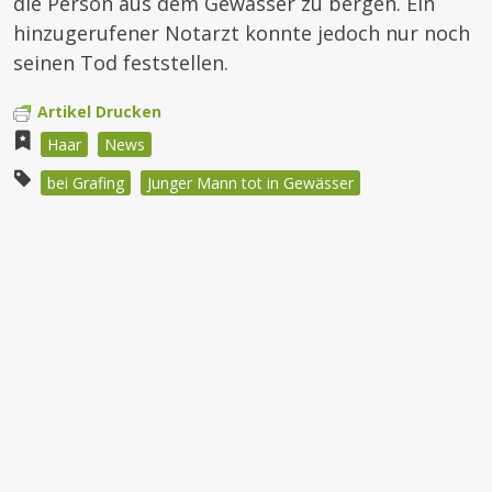
die Person aus dem Gewässer zu bergen. Ein
hinzugerufener Notarzt konnte jedoch nur noch
seinen Tod feststellen.
Artikel Drucken
Haar
News
bei Grafing
Junger Mann tot in Gewässer
Beitragsnavigation