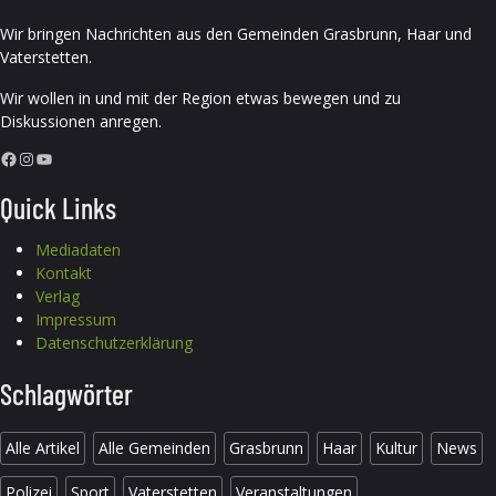
Wir bringen Nachrichten aus den Gemeinden Grasbrunn, Haar und
Vaterstetten.
Wir wollen in und mit der Region etwas bewegen und zu
Diskussionen anregen.
Facebook
Instagram
YouTube
Quick Links
Mediadaten
Kontakt
Verlag
Impressum
Datenschutzerklärung
Schlagwörter
Alle Artikel
Alle Gemeinden
Grasbrunn
Haar
Kultur
News
Polizei
Sport
Vaterstetten
Veranstaltungen