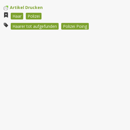
Artikel Drucken
Haar
Polizei
Haarer tot aufgefunden
Polizei Poing
Beitragsnavigation