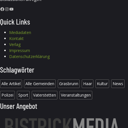
Facebook
Instagram
YouTube
Quick Links
Mediadaten
Kontakt
Verlag
Impressum
Datenschutzerklärung
Schlagwörter
Alle Artikel
Alle Gemeinden
Grasbrunn
Haar
Kultur
News
Polizei
Sport
Vaterstetten
Veranstaltungen
Unser Angebot