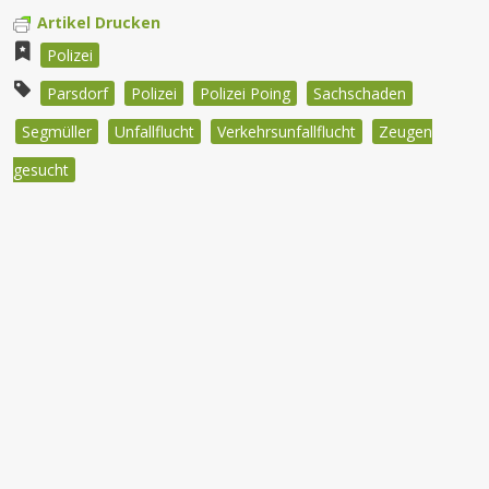
Artikel Drucken
Polizei
Parsdorf
Polizei
Polizei Poing
Sachschaden
Segmüller
Unfallflucht
Verkehrsunfallflucht
Zeugen
gesucht
Beitragsnavigation