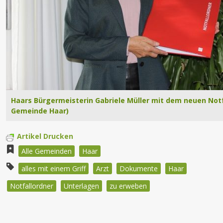
Haars Bürgermeisterin Gabriele Müller mit dem neuen Notfa
Gemeinde Haar)
Artikel Drucken
Alle Gemeinden
Haar
alles mit einem Griff
Arzt
Dokumente
Haar
Notfallordner
Unterlagen
zu erweben
Beitragsnavigation