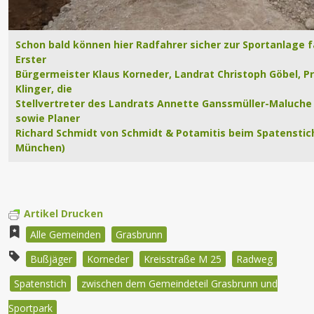
Schon bald können hier Radfahrer sicher zur Sportanlage 
Erster
Bürgermeister Klaus Korneder, Landrat Christoph Göbel, P
Klinger, die
Stellvertreter des Landrats Annette Ganssmüller-Maluche
sowie Planer
Richard Schmidt von Schmidt & Potamitis beim Spatenstic
München)
Artikel Drucken
Alle Gemeinden
Grasbrunn
Bußjäger
Korneder
Kreisstraße M 25
Radweg
Spatenstich
zwischen dem Gemeindeteil Grasbrunn und
Sportpark