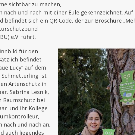
me sichtbar zu machen,
 nach und nach mit einer Eule gekennzeichnet. Auf 
d befindet sich ein QR-Code, der zur Broschüre „M
aturschutzbund
U) e.V. führt.
Sinnbild für den
ätzlich befindet
laue Lucy“ auf dem
e Schmetterling ist
den Artenschutz in
ar. Sabrina Lesnik,
n Baumschutz bei
ar und ihr Kollege
aumkontrolleur,
n nach und nach an.
d auch liegendes