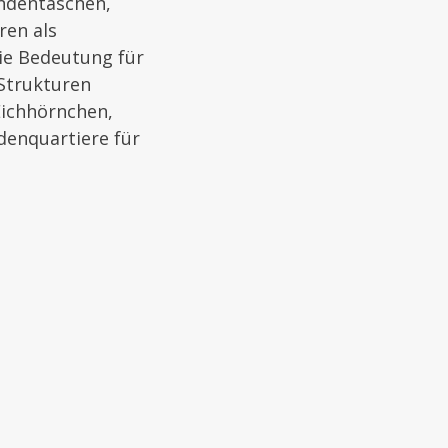
indentaschen,
ren als
ie Bedeutung für
 Strukturen
Eichhörnchen,
denquartiere für