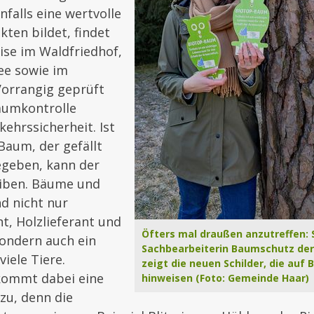
nfalls eine wertvolle
kten bildet, findet
ise im Waldfriedhof,
lee sowie im
Vorrangig geprüft
Baumkontrolle
kehrssicherheit. Ist
Baum, der gefällt
geben, kann der
iben. Bäume und
d nicht nur
nt, Holzlieferant und
Öfters mal draußen anzutreffen: 
sondern auch ein
Sachbearbeiterin Baumschutz der
iele Tiere.
zeigt die neuen Schilder, die auf
ommt dabei eine
hinweisen (Foto: Gemeinde Haar)
zu, denn die