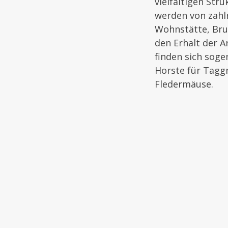
vielfältigen Str
werden von zahlr
Wohnstätte, Bru
den Erhalt der A
finden sich sog
Horste für Taggr
Fledermäuse.