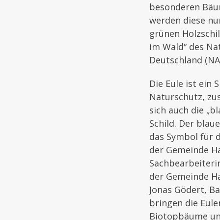
besonderen Bäu
werden diese nun
grünen Holzschil
im Wald“ des N
Deutschland (NAB
Die Eule ist ein 
Naturschutz, zus
sich auch die „b
Schild. Der blau
das Symbol für 
der Gemeinde Ha
Sachbearbeiteri
der Gemeinde Ha
Jonas Gödert, B
bringen die Eule
Biotopbäume un