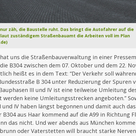
 nur zäh, die Baustelle ruht. Das bringt die Autofahrer auf die
laut zuständigem Straßenbauamt die Arbeiten voll im Plan
.de)
hat uns die Straßenbauverwaltung in einer Presse
s die B304 zwischen dem 07. Oktober und dem 22. N
tlich heißt es in dem Text: “Der Verkehr soll währe
 Bundesstraße B 304 unter Reduzierung der Spuren v
 Bauphasen III und IV ist eine teilweise Umleitung d
t werden keine Umleitungsstrecken angeboten.” Sow
II und IV haben längst begonnen und damit auch das
r B304 aus Haar kommend auf die A99 in Richtung F
kann das nicht. Und wer abends aus München komme
brunn oder Vaterstetten will braucht starke Nerven