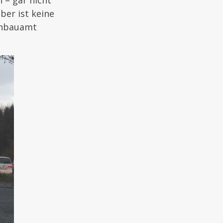
 – gar nicht
ber ist keine
enbauamt