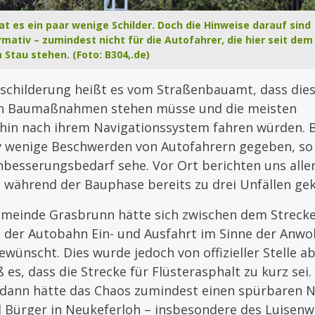
at es ein paar wenige Schilder. Doch die Hinweise darauf sind
ormativ – zumindest nicht für die Autofahrer, die hier seit dem 
 Stau stehen. (Foto: B304,.de)
eschilderung heißt es vom Straßenbauamt, dass die
en Baumaßnahmen stehen müsse und die meisten
hin nach ihrem Navigationssystem fahren würden. B
iv wenige Beschwerden von Autofahrern gegeben, so
besserungsbedarf sehe. Vor Ort berichten uns aller
s während der Bauphase bereits zu drei Unfällen g
emeinde Grasbrunn hätte sich zwischen dem Streck
 der Autobahn Ein- und Ausfahrt im Sinne der Anwo
ewünscht. Dies wurde jedoch von offizieller Stelle a
es, dass die Strecke für Flüsterasphalt zu kurz sei
n dann hätte das Chaos zumindest einen spürbaren N
 Bürger in Neukeferloh – insbesondere des Luisenw