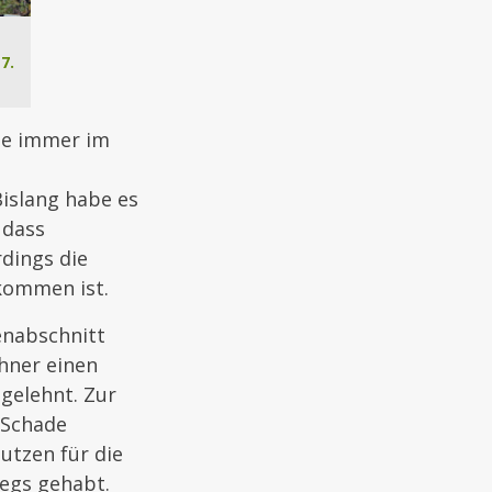
7.
se immer im
islang habe es
 dass
dings die
ekommen ist.
enabschnitt
hner einen
bgelehnt. Zur
. Schade
utzen für die
egs gehabt.