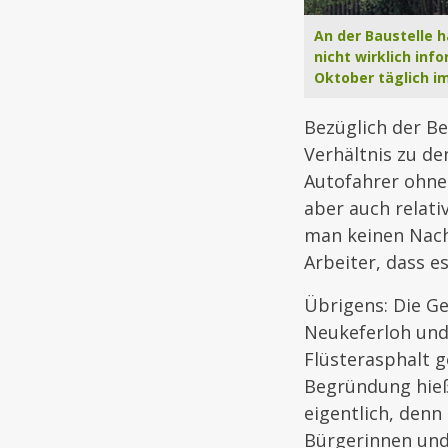
An der Baustelle h
nicht wirklich inf
Oktober täglich im
Bezüglich der B
Verhältnis zu d
Autofahrer ohne
aber auch relat
man keinen Nach
Arbeiter, dass e
Übrigens: Die G
Neukeferloh und
Flüsterasphalt g
Begründung hieß 
eigentlich, den
Bürgerinnen und