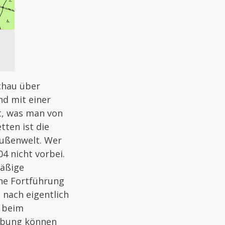
chau über
d mit einer
t, was man von
tten ist die
Außenwelt. Wer
4 nicht vorbei.
mäßige
ne Fortführung
nach eigentlich
u beim
eibung können