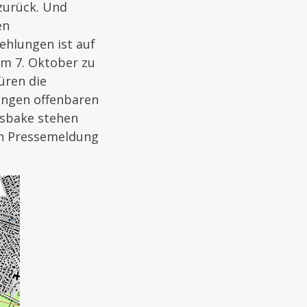
zurück. Und
en
hlungen ist auf
em 7. Oktober zu
üren die
ungen offenbaren
tsbake stehen
en Pressemeldung