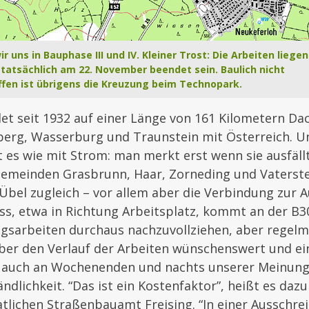
r uns in Bauphase III und IV. Kleiner Trost: Die Arbeiten liegen
 tatsächlich am 22. November beendet sein. Baulich nicht
ffen ist übrigens die Kreuzung beim Technopark.
et seit 1932 auf einer Länge von 161 Kilometern Da
erg, Wasserburg und Traunstein mit Österreich. Un
 es wie mit Strom: man merkt erst wenn sie ausfäll
 Gemeinden Grasbrunn, Haar, Zorneding und Vaterste
Übel zugleich – vor allem aber die Verbindung zur 
s, etwa in Richtung Arbeitsplatz, kommt an der B30
ngsarbeiten durchaus nachzuvollziehen, aber regel
ber den Verlauf der Arbeiten wünschenswert und ei
 auch an Wochenenden und nachts unserer Meinung 
ändlichkeit. “Das ist ein Kostenfaktor”, heißt es daz
atlichen Straßenbauamt Freising. “In einer Ausschr