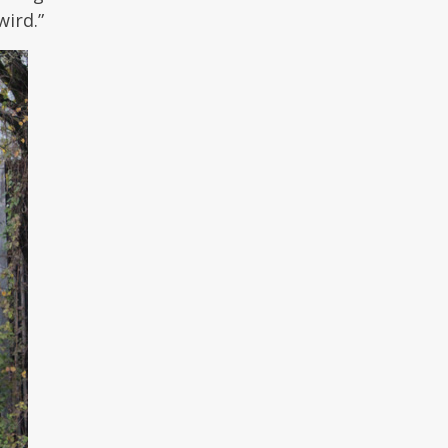
ird.”