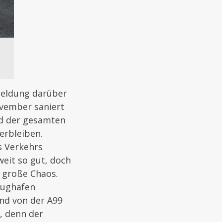
meldung darüber
ovember saniert
nd der gesamten
erbleiben.
es Verkehrs
eit so gut, doch
 große Chaos.
lughafen
nd von der A99
, denn der