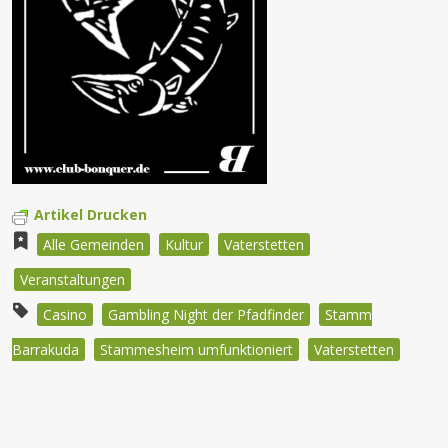
Artikel Drucken
Alle Gemeinden
Kultur
Vaterstetten
Veranstaltungen
Casino
Gambling Night der Pfadfinder
Stamm
Barrakuda
Stammesheim umfunktioniert
Vaterstetten
Beitragsnavigation