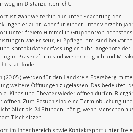
inweg im Distanzunterricht.
ort ist zwar weiterhin nur unter Beachtung der
ungen erlaubt. Aber für Kinder unter vierzehn Jahr
port unter freiem Himmel in Gruppen von höchstens
eistungen wie Friseur, Fußpflege, etc. sind bei vorhe
nd Kontaktdatenerfassung erlaubt. Angebote der
ung in Präsenzform sind wieder möglich und Musiku
cht stattfinden.
(20.05.) werden für den Landkreis Ebersberg mittel
ung weitere Öffnungen zugelassen. Das bedeutet, da
e, Kinos und Theater wieder öffnen dürfen. Biergä
hr öffnen. Zum Besuch sind eine Terminbuchung und 
icht älter als 24 Stunden- nötig, wenn Menschen au
em Tisch sitzen.
port im Innenbereich sowie Kontaktsport unter frei