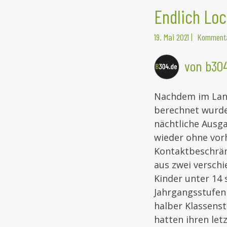
Endlich Lo
19. Mai 2021
|
Kommenta
von b30
Nachdem
im Lan
berechnet wurde,
nächtliche Ausg
wieder ohne vor
Kontaktbeschrän
aus zwei verschi
Kinder unter 14
Jahrgangsstufen 
halber Klassenst
hatten ihren let