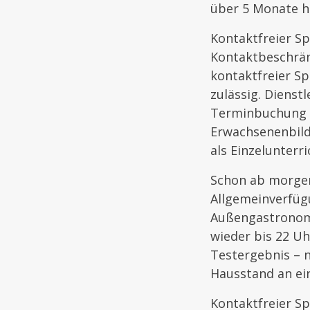
über 5 Monate h
Kontaktfreier Sp
Kontaktbeschränk
kontaktfreier S
zulässig. Dienstl
Terminbuchung u
Erwachsenenbild
als Einzelunterri
Schon ab morgen 
Allgemeinverfüg
Außengastronomi
wieder bis 22 U
Testergebnis – n
Hausstand an ein
Kontaktfreier S