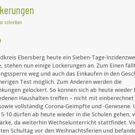
ckerungen
r schreiben
4
dkreis Ebersberg heute ein Sieben-Tage-Inzidenzwe
 stehen nun einige Lockerungen an. Zum Einen fällt
angssperre weg und auch das Einkaufen in den Gesch
herigen Test möglich. Zum Anderen werden die
kungen gelockert. So können sich ab heute wieder 
edenen Haushalten treffen – nicht mit einberechne
 sowie vollständig Corona-Geimpfte und -Genesene. 
5-10 dürfen ab heute wieder in die Schulen gehen, 
ärke, da weiterhin Wechselunterricht stattfindet. Vi
zten Schultag vor den Weihnachtsferien und befand