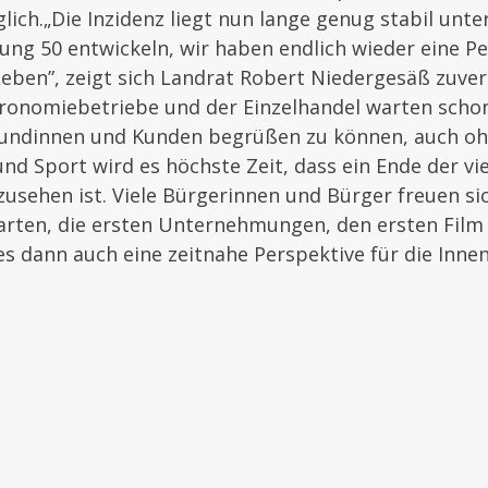
ich.„Die Inzidenz liegt nun lange genug stabil unte
tung 50 entwickeln, wir haben endlich wieder eine P
eben”, zeigt sich Landrat Robert Niedergesäß zuvers
ronomiebetriebe und der Einzelhandel warten schon
Kundinnen und Kunden begrüßen zu können, auch oh
und Sport wird es höchste Zeit, dass ein Ende der vi
usehen ist. Viele Bürgerinnen und Bürger freuen si
arten, die ersten Unternehmungen, den ersten Film
 es dann auch eine zeitnahe Perspektive für die Inn