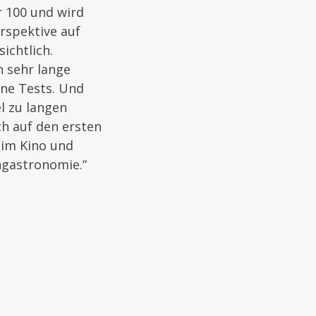
r 100 und wird
erspektive auf
ichtlich.
 sehr lange
ne Tests. Und
el zu langen
ch auf den ersten
 im Kino und
engastronomie.“