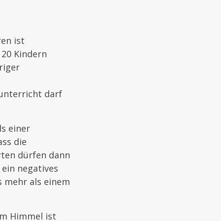
en ist
 20 Kindern
riger
nterricht darf
s einer
ss die
rten dürfen dann
ein negatives
s mehr als einem
em Himmel ist