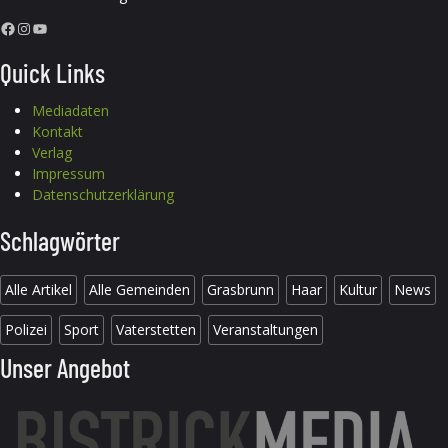
Facebook
Instagram
YouTube
Quick Links
Mediadaten
Kontakt
Verlag
Impressum
Datenschutzerklärung
Schlagwörter
Alle Artikel
Alle Gemeinden
Grasbrunn
Haar
Kultur
News
Polizei
Sport
Vaterstetten
Veranstaltungen
Unser Angebot