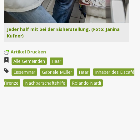
Jeder half mit bei der Eisherstellung. (Foto: Janina
Kufner)
Artikel Drucken
Alle Gemeinden
Haar
Eisseminar
Gabriele Müller
Haar
Inhaber des Eiscafé
Firenze
Nachbarschaftshilfe
Rolando Nardi
Beitragsnavigation