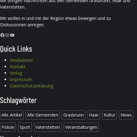
Wir bringen Nachrichten aus den Gemeinden Grasbrunn, Haar und
Vaterstetten.
Wir wollen in und mit der Region etwas bewegen und zu
Diskussionen anregen.
Facebook
Instagram
YouTube
Quick Links
Mediadaten
Kontakt
Verlag
Impressum
Datenschutzerklärung
Schlagwörter
Alle Artikel
Alle Gemeinden
Grasbrunn
Haar
Kultur
News
Polizei
Sport
Vaterstetten
Veranstaltungen